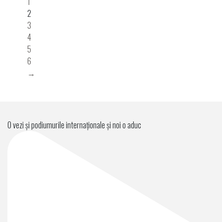
1
2
3
4
5
6
→
O vezi și podiumurile internaționale și noi o aduc