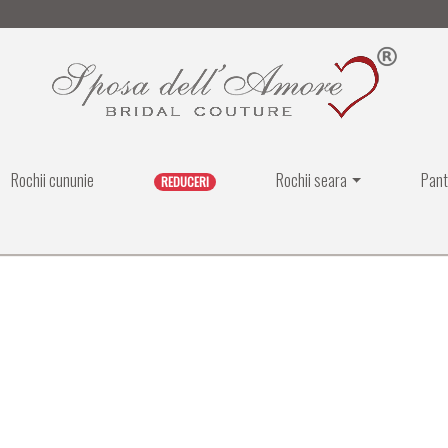
Rochii cununie
Rochii seara
Pant
REDUCERI
ei.
lei.