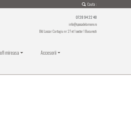
Cauta :
0728 94 22 48
info@sposadelamore.ro
Bld Lascar Cartagiu nr 27 et 1 sector 1 Bucuresti
ofi mireasa
Accesorii