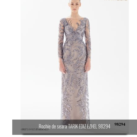
Rochie de seara TARIK EDIZ EZHEL 98294