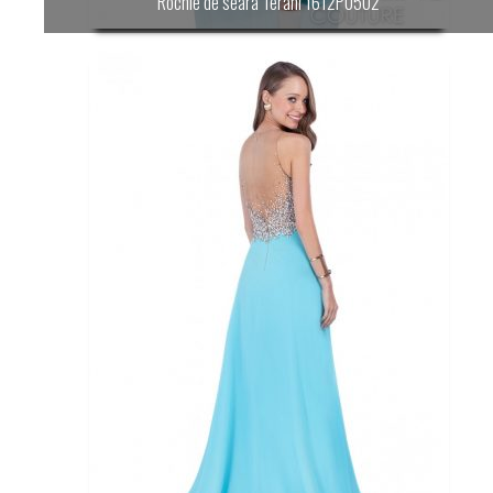
Rochie de seara Terani 1612P0502