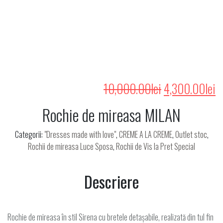
Prețul
P
10,000.00
lei
4,300.00
lei
inițial
c
Rochie de mireasa MILAN
a
e
Categorii:
"Dresses made with love"
,
CREME A LA CREME
,
Outlet stoc
,
fost:
4
Rochii de mireasa Luce Sposa
,
Rochii de Vis la Pret Special
10,000.00lei.
Descriere
Rochie de mireasa în stil Sirena cu bretele detașabile, realizată din tul fin